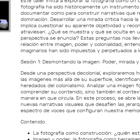
Este taller invita a explorar la fotografía como u
fotografía ha sido históricamente un instrumento 
documentar como para construir narrativas que 
dominación. Desarrollar una mirada crítica hacia 
implica cuestionar su aparente objetividad y recon
atraviesan. ¿Qué se muestra y qué se oculta en
perspectiva se enuncia? Estas preguntas nos lleva
relación entre imagen, poder y colonialidad, ente
imaginarios han sido impuestos y perpetuados a lo
Sesión 1: Desmontando la imagen: Poder, mirada y
Desde una perspectiva decolonial, exploraremos h
las imágenes más allá de su superficie, identifica
heredados del colonialismo. Analizar una imagen fo
comprender su contenido, sino también el context
manera en que circula. En este proceso, se abre la
nuevas narrativas visuales que desafíen las jerarq
espectro de voces que configuran nuestra memori
Contenido:
La fotografía como construcción: ¿quién es
Imagen y poder: la fotografía como herramien