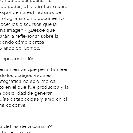
n campo de sospecha. La
de poder, utilizada tanto para
responden a estructuras de
la fotografía como documento
ocer los discursos que la
 una imagen? ¿Desde qué
rán a reflexionar sobre la
ndiendo cómo ciertos
 largo del tiempo.
 representación.
erramientas que permitan leer
ndo los códigos visuales
tográfica no solo implica
o en el que fue producida y la
 posibilidad de generar
uías establecidas y amplíen el
a colectiva.
tá detrás de la cámara?
ta de control.