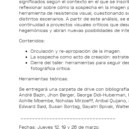
significados según el contexto en el que se inscr
reflexionar sobre cómo la sospecha en la imagen 
herramienta de resistencia visual, cuestionando s
distintos escenarios. A partir de este análisis, se
continuidad a proyectos visuales críticos que desa
hegemónicas y abran nuevas posibilidades de inte
Contenidos:
Circulación y re-apropiación de la imagen.
La sospecha como acto de creación: estrateg
Cierre del taller: herramientas para seguir d
fotográfica crítica.
Herramientas teóricas:
Se entregará una carpeta de drive con bibliograf
André Bazin, Jhon Berger, George Didi-Huberman, H
Achille Mbembe, Nicholas Mirzoeff, Anibal Quijano, S
Edward Said, Susan Sontag, Gayatri Spivak, Walter 
_________________________________
Fechas: Jueves 12, 19 y 26 de marzo.