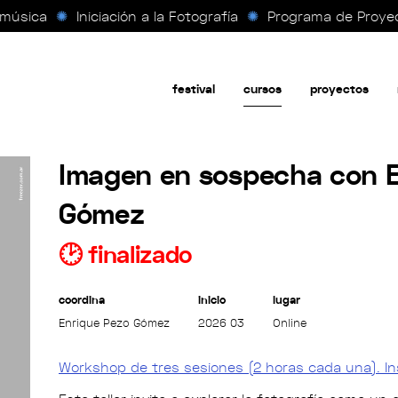
úsica
✺
Iniciación a la Fotografía
✺
Programa de Proyecto
festival
cursos
proyectos
Imagen en sospecha con E
Gómez
🕑 finalizado
coordina
inicio
lugar
Enrique Pezo Gómez
2026 03
Online
Workshop de tres sesiones (2 horas cada una). Ins