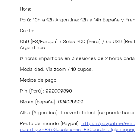
Hora:
Perú: 10h a 12h Argentina: 12h a 14h España y Fran
Costo:
€50 (ES/Europa) / Soles 200 (Perú) / 55 USD (Re
Argentinos
6 horas impartidas en 3 sesiones de 2 horas cada
Modalidad: Vía zoom / 10 cupos.
Medios de pago:
Plin (Perú): 992009890
Bizum (España): 624025629
Alias (Argentina): freezerfotofest (se puede hac
Resto del mundo (Paypal):
https://paypal.me/enr
country.x=ES\&locale.x=es_ESCoordina
@enrique