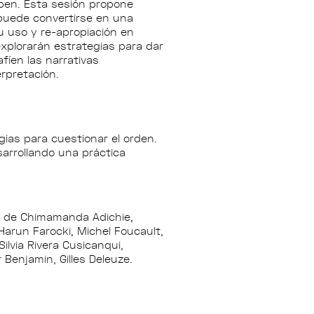
iben. Esta sesión propone
puede convertirse en una
u uso y re-apropiación en
 explorarán estrategias para dar
fíen las narrativas
rpretación.
ias para cuestionar el orden.
esarrollando una práctica
ía de Chimamanda Adichie,
arun Farocki, Michel Foucault,
ilvia Rivera Cusicanqui,
Benjamin, Gilles Deleuze.