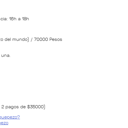
cia: 16h a 18h
sto del mundo) / 70000 Pesos
 una.
er 2 pagos de $35000)
iquepezo?
pezo